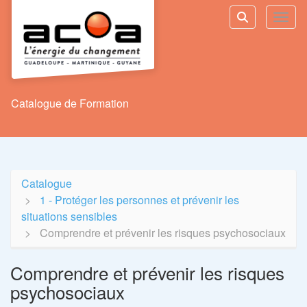
Aller au menu principal
Aller au contenu principal
Personnaliser l'interface
Toggl
Rechercher u
Catalogue de Formation
Catalogue
1 - Protéger les personnes et prévenir les
situations sensibles
Comprendre et prévenir les risques psychosociaux
Comprendre et prévenir les risques
psychosociaux