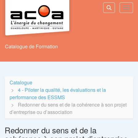
Aller au menu principal
Aller au contenu principal
Personnaliser l'interface
Toggl
Rechercher u
Catalogue de Formation
Catalogue
4 - Piloter la qualité, les évaluations et la
performance des ESSMS
Redonner du sens et de la cohérence à son projet
d’entreprise ou d’association
Redonner du sens et de la